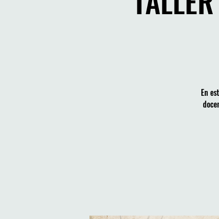
TALLER
En est
docen