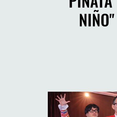
PIÑATA 
NIÑO"