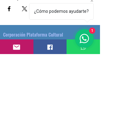
¿Cómo podemos ayudarte?
1
Corporación Plataforma Cultural
Entidad sin ánimo de lucro, especializada en la
creación y prestación de servicios Artísticos y
Culturales.
Dirección: Calle 54 # 42 - 44 -Medellín - Colombia.
(+57)3174620095