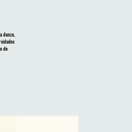
a danza,
rsidades
mo de