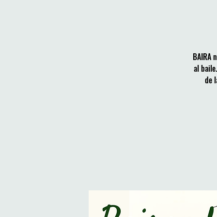
BAIRA n
al bail
de l