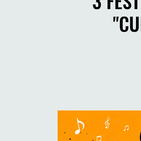
3 FEST
"CU