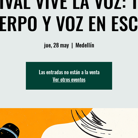
IVAL VIVE LA VOZ: 
ERPO Y VOZ EN ES
jue, 28 may
  |  
Medellín
Las entradas no están a la venta
Ver otros eventos