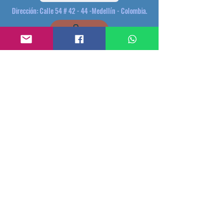
Dirección: Calle 54 # 42 - 44 -Medellín - Colombia.
(+57)3174620095
plataformacultural@gmail.com